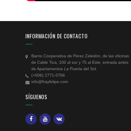
INFORMACIÓN DE CONTACTO
Barrio Cooperativa de Pérez Zeledón, de las oficinas
de Cable Tica, 100 al sur y 75 al Este, entrada antes
de Apartamentos La Puerta del Sol.
(+506) 2771-0766
info@frayfelipe.com
SÍGUENOS