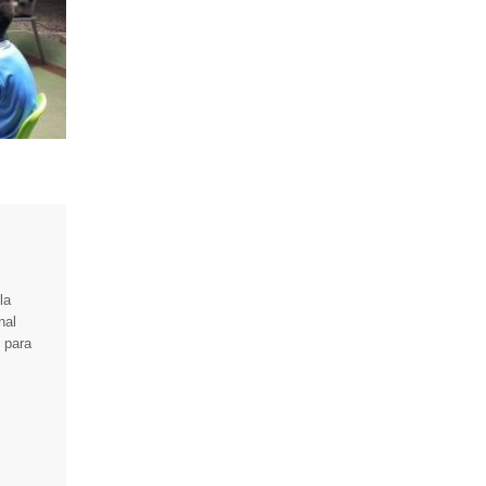
la
nal
e para