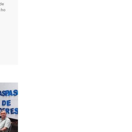
 de
cho