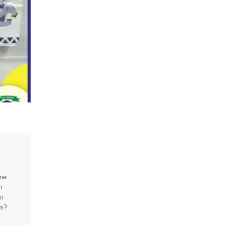
 me
n
mo
es?
o