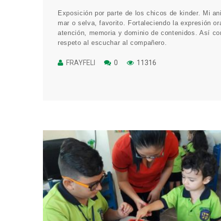
Exposición por parte de los chicos de kinder. Mi an
mar o selva, favorito. Fortaleciendo la expresión or
atención, memoria y dominio de contenidos. Así co
respeto al escuchar al compañero.
https://www.facebook.com/pg/frayfelipe/photos/?
tab=album&album_id=1504849099608608
FRAYFELI
0
11316