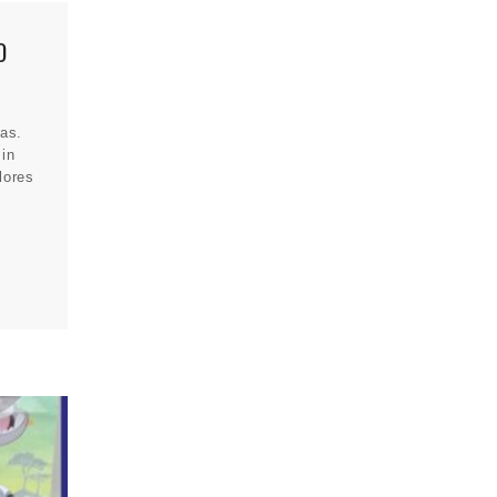
O
sas.
sin
lores