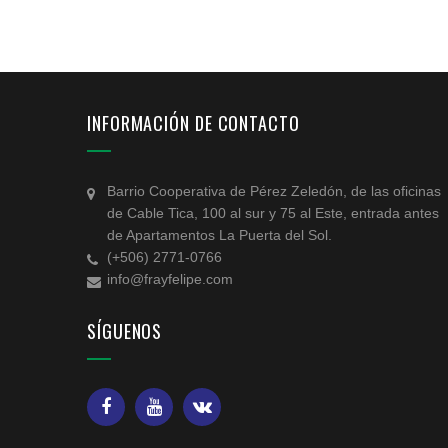
INFORMACIÓN DE CONTACTO
Barrio Cooperativa de Pérez Zeledón, de las oficinas
de Cable Tica, 100 al sur y 75 al Este, entrada antes
de Apartamentos La Puerta del Sol.
(+506) 2771-0766
info@frayfelipe.com
SÍGUENOS