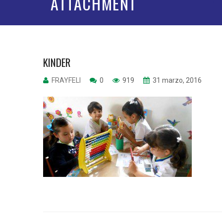
ATTACHMENT
KINDER
FRAYFELI
0
919
31 marzo, 2016