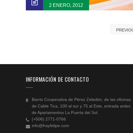
2 ENERO, 2012
PREVIO
INFORMACIÓN DE CONTACTO
Barrio Cooperativa de Pérez Zeledón, de las oficinas
de Cable Tica, 100 al sur y 75 al Este, entrada antes
de Apartamentos La Puerta del Sol.
(+506) 2771-0766
info@frayfelipe.com