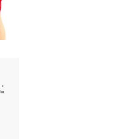
a a
dar