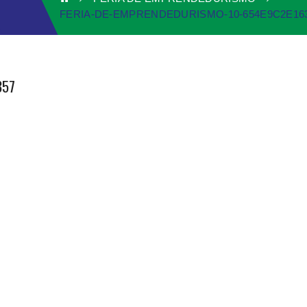
FERIA-DE-EMPRENDEDURISMO-10-654E9C2E16
357