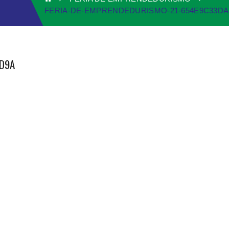
FERIA-DE-EMPRENDEDURISMO-21-654E9C33D
AD9A