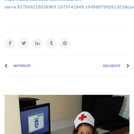
set=a.817566218336903.1073741949.104988756261323&typ
ANTERIOR
SIGUIENTE