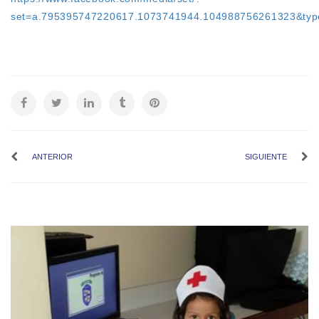
set=a.795395747220617.1073741944.104988756261323&typ
ANTERIOR
SIGUIENTE