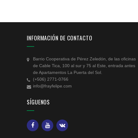
INFORMACIÓN DE CONTACTO
Barrio Cooperativa de Pérez Zeledón, de las oficinas
de Cable Tica, 100 al sur y 75 al Este, entrada antes
de Apartamentos La Puerta del Sol.
(+506) 2771-0766
info@frayfelipe.com
SÍGUENOS