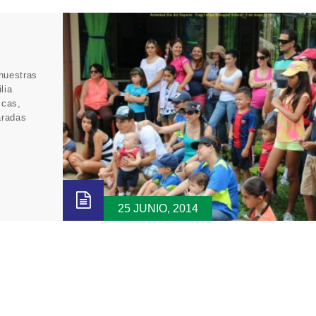
nuestras
lia
icas,
aradas
25 JUNIO, 2014