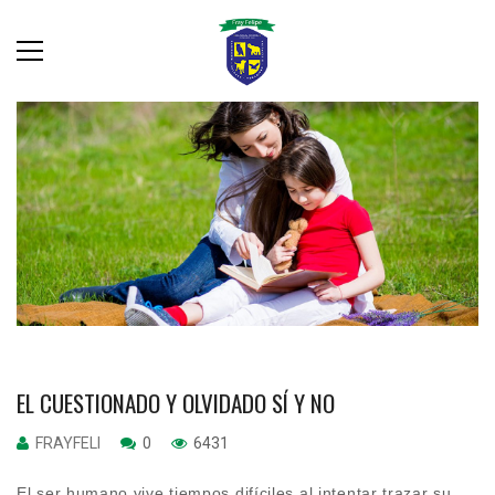
EL CUESTIONADO Y OLVIDADO SÍ Y NO
FRAYFELI
0
6431
El ser humano vive tiempos difíciles al intentar trazar su